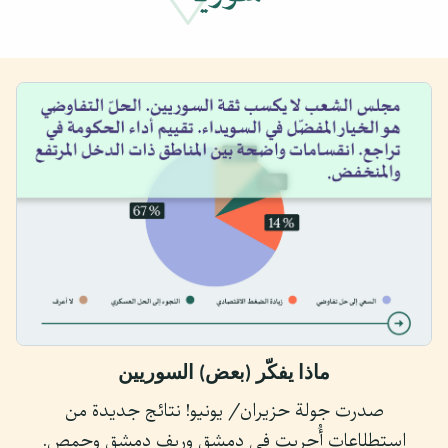
ماذا يفكّر (بعض) السوريين
صدرت جولة حزيران/ يونيو! نتائج جديدة من
استطلاعات أُجريت في دمشق وريف دمشق وحمص.