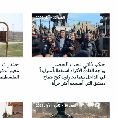
العدد 33 – آذار 2026
حكم ذاتي تحت الحصار
حندرات م
يواجه القادة الأكراد استقطاباً متزايداً
مخيم مدمّر
في الداخل بينما يحاولون كبح جماح
الفلسطينية
دمشق التي أصبحت أكثر جرأة
العدد 30 – كانون الأول 2025