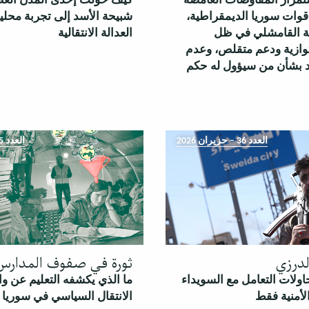
مرار المفاوضات الغامضة
كيف حولّت إحدى المدن ال
وات سوريا الديمقراطية،
شبيحة الأسد إلى تجربة محلي
ة القامشلي في ظل
العدالة الانتقالية
ازية ودعم متقلص، وعدم
د بشأن من سيؤول له حكم
العدد 36 – حزيران 2026
العدد 35 – أيار 2026
درزي
ثورة في صفوف المدارس
اولات التعامل مع السويداء
ما الذي يكشفه التعليم عن وا
لأمنية فقط
الانتقال السياسي في سوريا