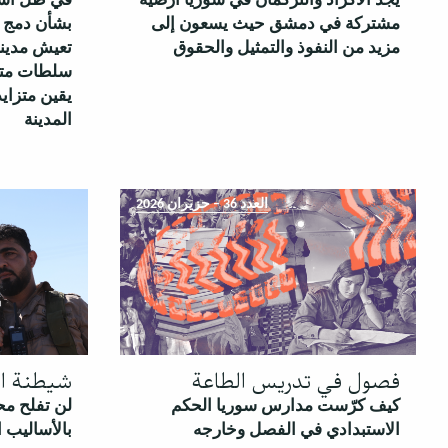
يجد الأكراد والتركمان في سوريا أرضية
في ظل است
مشتركة في دمشق حيث يسعون إلى
بشأن دمج ق
مزيد من النفوذ والتمثيل والحقوق
تعيش مدين
سلطات متو
يقين متزاي
المدينة
العدد 36 – حزيران 2026
فصول في تدريس الطاعة
شيطنة ال
كيف كرّست مدارس سوريا الحكم
لن تفلح مح
الاستبدادي في الفصل وخارجه
بالأساليب ا