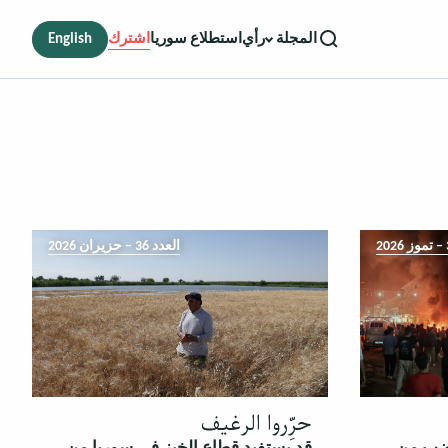
رأي
استطلاع سوريا
اشترك
English
المجلة
العدد 36 – حزيران 2026
حرِّروا الرغيف