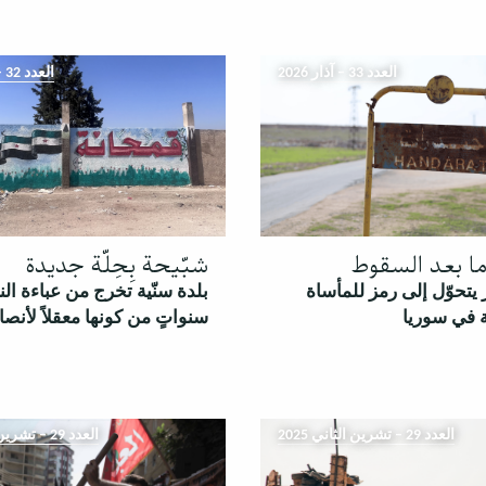
العدد 33 – آذار 2026
العدد 32 – شباط 2026
ا بعد السقوط
شبّيحة بِحِلّة جديدة
 يتحوّل إلى رمز للمأساة
بلدة سنّية تخرج من عباءة الن
 في سوريا
سنواتٍ من كونها معقلاً لأنصا
العدد 29 – تشرين الثاني 2025
العدد 29 – تشرين الثاني 2025