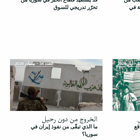
غضب من
قد يستفيد قطاع الخبز في سوريا من
ة في
تحرّر تدريجي للسوق
العدد 34 – نيسان 2026
الخروج من دون رحيل
قع
ما الذي تبقّى من نفوذ إيران في
سوريا؟