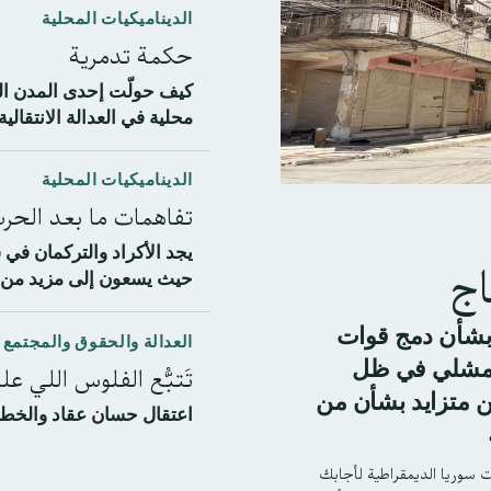
الديناميكيات المحلية
حكمة تدمرية
كيف حولّت إحدى المدن ال
محلية في العدالة الانتقالية
الديناميكيات المحلية
تفاهمات ما بعد الحر
يجد الأكراد والتركمان ف
اج
حيث يسعون إلى مزيد من ا
بشأن دمج قوات
العدالة والحقوق والمجتمع 
تَتبُّع الفلوس اللي عل
قامشلي في ظل
 متزايد بشأن من
اعتقال حسان عقاد والخطو
ت سوريا الديمقراطية لأجابك