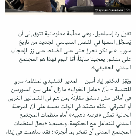
© syriaintransition.com
تقول رنا إسماعيل، وهي معلّمة معلوماتية تتوق إلى أن
يُسجَّل اسمها في الفصل السياسي الجديد من تاريخ
سوريا: «لم نكن نجرؤ حتى على الضغط على زرّ الإعجاب
على منشور يعجبنا سابقاً، أمّا اليوم فهذا هو المجتمع
المدني الحقيقي».
ويُقِرّ الدكتور إياد أمين – المدير التنفيذي لمنظمة ماري
للتنمية – بأنّ «عامل الخوف» ما زال أعلى بين السوريين
في أماكن مثل دمشق مقارنةً بمن هم في الشمالين الغربي
أو الشرقي، لكنّه يشدّد في الوقت نفسه على أنّ المرحلة
الحالية تمثّل «فرصة ذهبية» أمام منظمات المجتمع
المدني للتفاعل مع الحكومة. ويضيف: «يحقّ لمنظمات
المجتمع المدني أن تفخر بما أنجزته؛ فقد ساهمت في إبقاء