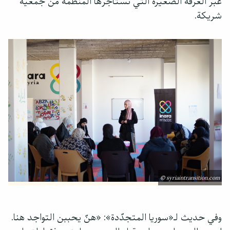
عبر الغرفة الصغيرة التي تستأجرها المنظمة من جمعية
شريكة.
© syriaintransition.com
وفي حديث لـ«سوريا المتجدّدة»: «هنّ يحببن التواجد هنا.