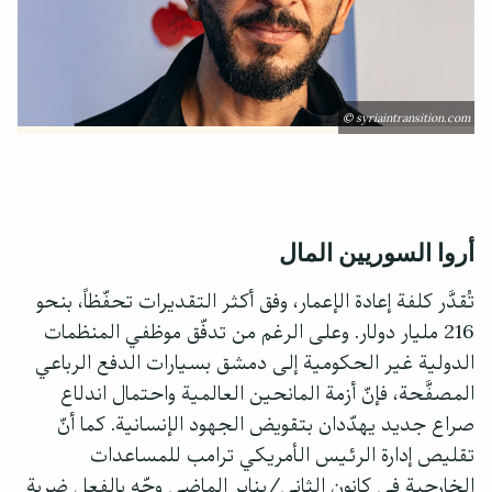
© syriaintransition.com
أروا السوريين المال
تُقدَّر كلفة إعادة الإعمار، وفق أكثر التقديرات تحفّظاً، بنحو
216 مليار دولار. وعلى الرغم من تدفّق موظفي المنظمات
الدولية غير الحكومية إلى دمشق بسيارات الدفع الرباعي
المصفَّحة، فإنّ أزمة المانحين العالمية واحتمال اندلاع
صراع جديد يهدّدان بتقويض الجهود الإنسانية. كما أنّ
تقليص إدارة الرئيس الأمريكي ترامب للمساعدات
الخارجية في كانون الثاني/يناير الماضي وجّه بالفعل ضربة