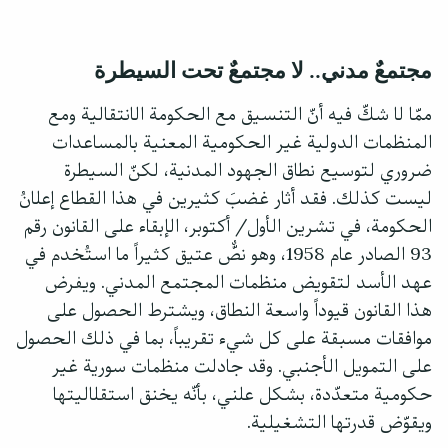
مجتمعٌ مدني.. لا مجتمعٌ تحت السيطرة
ممّا لا شكّ فيه أنّ التنسيق مع الحكومة الانتقالية ومع
المنظمات الدولية غير الحكومية المعنية بالمساعدات
ضروري لتوسيع نطاق الجهود المدنية، لكنّ السيطرة
ليست كذلك. فقد أثار غضبَ كثيرين في هذا القطاع إعلانُ
الحكومة، في تشرين الأول/ أكتوبر، الإبقاء على القانون رقم
93 الصادر عام 1958، وهو نصٌّ عتيق كثيراً ما استُخدم في
عهد الأسد لتقويض منظمات المجتمع المدني. ويفرض
هذا القانون قيوداً واسعة النطاق، ويشترط الحصول على
موافقات مسبقة على كل شيء تقريباً، بما في ذلك الحصول
على التمويل الأجنبي. وقد جادلت منظمات سورية غير
حكومية متعدّدة، بشكل علني، بأنّه يخنق استقلاليتها
ويقوّض قدرتها التشغيلية.