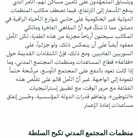
ويتسابق المتعهّدون على تأمين مساكن لهم، الأمر الذي
يدفع الأسعار إلى الارتفاع، فيما تصطف مكاتب المنظمات
الدولية غير الحكومية على جانبي شوارع الأحياء الراقية في
دمشق. مما لا شكّ فيه أنّ المقاهي الفاخرة ومالكي
المكاتب سيجنون أرباحاً مجزية من هذه الطفرة، لكن الأمل
معقود أيضاً على أن ينعكس ذلك، ولو جزئياً، على
السوريين العاديين. ومع ذلك، فإنّ الانتقادات القديمة حول
«فقاعة» قطاع المساعدات ومنظمات المجتمع المدني، وما
إذا كانت تعود بالنفع على المجتمع الأوسع، مرشّحة حتماً
للعودة إلى الواجهة. غير أنّ الأمل قائم على تقلّص هذه
الفقاعة مع مرور الوقت، مع تطبيق إستراتيجيات
«التوطين»، وتعاظم قدرات الدولة المؤسسية، وحُسن إنفاق
مساعدات إعادة الإعمار.
منظمات المجتمع المدني تكبح السلطة