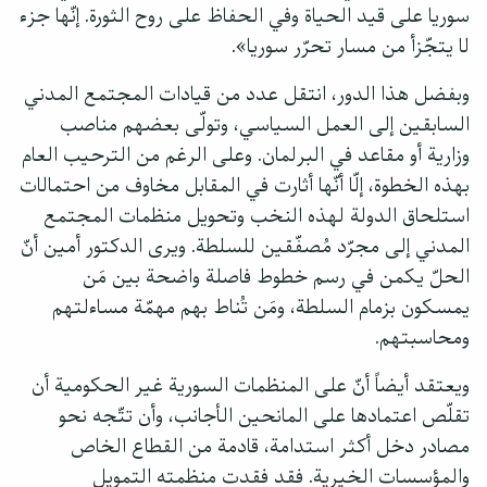
سوريا على قيد الحياة وفي الحفاظ على روح الثورة. إنّها جزء
لا يتجّزأ من مسار تحرّر سوريا».
وبفضل هذا الدور، انتقل عدد من قيادات المجتمع المدني
السابقين إلى العمل السياسي، وتولّى بعضهم مناصب
وزارية أو مقاعد في البرلمان. وعلى الرغم من الترحيب العام
بهذه الخطوة، إلّا أنّها أثارت في المقابل مخاوف من احتمالات
استلحاق الدولة لهذه النخب وتحويل منظمات المجتمع
المدني إلى مجرّد مُصفّقين للسلطة. ويرى الدكتور أمين أنّ
الحلّ يكمن في رسم خطوط فاصلة واضحة بين مَن
يمسكون بزمام السلطة، ومَن تُناط بهم مهمّة مساءلتهم
ومحاسبتهم.
ويعتقد أيضاً أنّ على المنظمات السورية غير الحكومية أن
تقلّص اعتمادها على المانحين الأجانب، وأن تتّجه نحو
مصادر دخل أكثر استدامة، قادمة من القطاع الخاص
والمؤسسات الخيرية. فقد فقدت منظمته التمويل