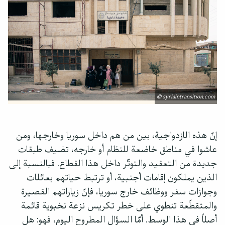
© syriaintransition.com
إنّ هذه الازدواجية، بين من هم داخل سوريا وخارجها، ومن
عاشوا في مناطق خاضعة للنظام أو خارجه، تضيف طبقات
جديدة من التعقيد والتوتّر داخل هذا القطاع. فبالنسبة إلى
الذين يملكون إقامات أجنبية، أو ترتبط حياتهم بعائلات
وجوازات سفر ووظائف خارج سوريا، فإنّ زياراتهم القصيرة
والمتقطّعة تنطوي على خطر تكريس نزعة نخبوية قائمة
أصلاً في هذا الوسط. أمّا السؤال المطروح اليوم، فهو: هل