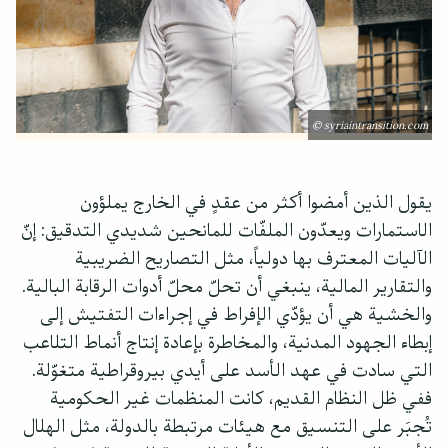
© syriaintransition.com
يقول الذين أمضوا أكثر من عقدٍ في الخارج يملؤون
الاستمارات ويعدّون الملفّات للمانحين شديدي التدقيق: إنّ
الآليات المعترف بها دولياً، مثل التصاريح الضريبية
والتقارير المالية، ينبغي أن تحلّ محلّ أدوات الرقابة البالية.
والخشية هي أن يؤدّي الإفراط في إجراءات التفتيش إلى
إبطاء الجهود المدنية، والمخاطرة بإعادة إنتاج أنماط التلاعب
التي سادت في عهد الأسد على أيدي بيروقراطية متغوّلة.
ففي ظل النظام القديم، كانت المنظمات غير الحكومية
تُجبَر على التنسيق مع هيئات مرتبطة بالدولة، مثل الهلال