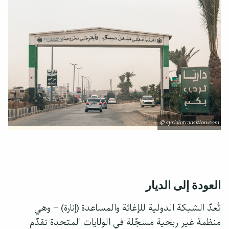
© syriaintransition.com
العودة إلى الديار
تُعدّ الشبكة الدولية للإغاثة والمساعدة (إنارة) – وهي
منظمة غير ربحية مسجّلة في الولايات المتحدة تقدّم