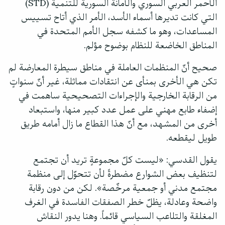
الأحمر العربي السوري والأمانة السورية للتنمية (STD)
التي كانت تديرها أسماء الأسد، الأمر الذي أتاح تسييس
المساعدات، وهو ما كشفه سجل الأمم المتحدة في
المناطق الخاضعة للنظام بوضوح مؤلم.
صحيح أنّ المنظمات العاملة في مناطق سيطرة المعارضة لم
تكن هي الأخرى بمنأى عن انتقادات مماثلة، غير أنّ سنواتٍ
من الرقابة الخارجية والإجراءات التصحيحية ساهمت في
إضفاء طابع مهني على عمل عدد كبير منها، واستبعاد
أخرى من المشهد، مع أنّ هذا القطاع ما زال أمامه طريق
طويل ليقطعه.
يقول القدسي: «ليست كلّ مجموعةٍ تريد أن تجتمع
لتنظيف بعض الشوارع مضطرةً لأن تتحوّل إلى منظمة
مجتمع مدني أو جمعية مرخّصة». لكن من دون رقابة
واضحة وعادلة، يظلّ خطر الصفقات الفاسدة في الغرف
المغلقة والتلاعب السياسي قائماً. وهنا يدور النقاش