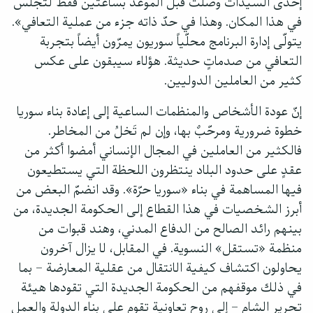
إحدى السيدات وصلت قبل الموعد بساعتين فقط لتجلس
في هذا المكان. وهذا في حدّ ذاته جزء من عملية التعافي».
يتولّى إدارة البرنامج محلّياً سوريون يمرّون أيضاً بتجربة
التعافي من صدماتٍ حديثة. هؤلاء سيبقون على عكس
كثير من العاملين الدوليين.
إنّ عودة الأشخاص والمنظمات الساعية إلى إعادة بناء سوريا
خطوة ضرورية ومرحّبٌ بها، وإن لم تَخلُ من المخاطر.
فالكثير من العاملين في المجال الإنساني أمضوا أكثر من
عقدٍ على حدود البلاد ينتظرون اللحظة التي يستطيعون
فيها المساهمة في بناء «سوريا حرّة». وقد انضمّ البعض من
أبرز الشخصيات في هذا القطاع إلى الحكومة الجديدة، من
بينهم رائد الصالح من الدفاع المدني، وهند قبوات من
منظمة «تستقل» النسوية. في المقابل، لا يزال آخرون
يحاولون اكتشاف كيفية الانتقال من عقلية المعارضة – بما
في ذلك موقفهم من الحكومة الجديدة التي تقودها هيئة
تحرير الشام – إلى روح تعاونية تقوم على بناء الدولة والعمل