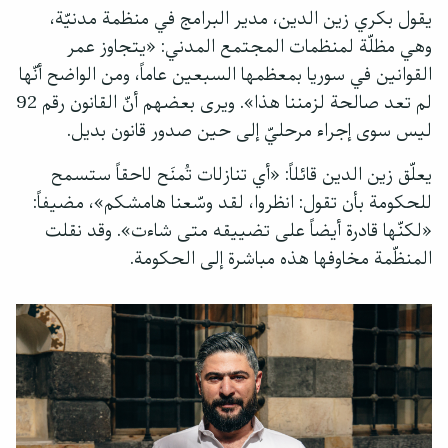
يقول بكري زين الدين، مدير البرامج في منظمة مدنيّة،
وهي مظلّة لمنظمات المجتمع المدني: «يتجاوز عمر
القوانين في سوريا بمعظمها السبعين عاماً، ومن الواضح أنّها
لم تعد صالحة لزمننا هذا». ويرى بعضهم أنّ القانون رقم 92
ليس سوى إجراء مرحليّ إلى حين صدور قانون بديل.
يعلّق زين الدين قائلاً: «أي تنازلات تُمنَح لاحقاً ستسمح
للحكومة بأن تقول: انظروا، لقد وسّعنا هامشكم»، مضيفاً:
«لكنّها قادرة أيضاً على تضييقه متى شاءت». وقد نقلت
المنظّمة مخاوفها هذه مباشرة إلى الحكومة.