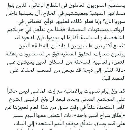
يستطيع السوريون العاملون في القطاع الإغاثي، الذين بنوا
مساراتهم المهنية ومعيشتهم في الخارج، أن يعيشوا داخل
سوريا الآن؟ وإذا فعلوا ذلك، فعليهم توقّع انخفاضٍ في
الرواتب ومستويات المعيشة، فضلاً عن تقلّص في حرياتهم
الشخصية والسياسية. أمّا إذا لم يعودوا، فإنّ الفجوة قد
تتّسع أكثر بين «السوريين الهابطين بالمظلة» الذين
يرفعون شعارات الحقوق المدنية فوق موائد مشروبات باهظة
الثمن، والغالبية الساحقة من السكان الذين يعيشون على
حافة الفقر، إلى درجة قد تجعل من الصعب الحفاظ على
المصداقية.
كما وإنّ إبرام تسويات براغماتية مع إرث الماضي ليس حكراً
على المجتمع المدني وحده. فبعد أن وبّخ الرئيس الشرع
الأمم المتحدة علناً في وقتٍ سابق من هذا العام لعجزها عن
«إطلاق سراح أسير واحد»، بات التعاون معها اليوم يسير
على قدم وساق. يتدفّق موظفو الأمم المتحدة إلى البلاد،