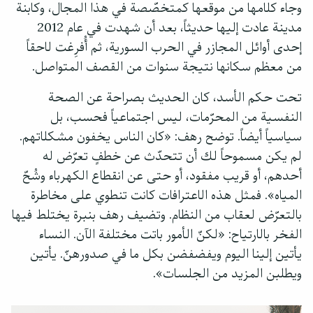
وجاء كلامها من موقعها كمتخصّصة في هذا المجال، وكابنة
مدينة عادت إليها حديثاً، بعد أن شهدت في عام 2012
إحدى أوائل المجازر في الحرب السورية، ثم أُفرِغت لاحقاً
من معظم سكانها نتيجة سنوات من القصف المتواصل.
تحت حكم الأسد، كان الحديث بصراحة عن الصحة
النفسية من المحرّمات، ليس اجتماعياً فحسب، بل
سياسياً أيضاً. توضح رهف: «كان الناس يخفون مشكلاتهم.
لم يكن مسموحاً لك أن تتحدّث عن خطفٍ تعرّض له
أحدهم، أو قريب مفقود، أو حتى عن انقطاع الكهرباء وشُحّ
المياه». فمثل هذه الاعترافات كانت تنطوي على مخاطرة
بالتعرّض لعقاب من النظام. وتضيف رهف بنبرة يختلط فيها
الفخر بالارتياح: «لكنّ الأمور باتت مختلفة الآن. النساء
يأتين إلينا اليوم ويفضفضن بكل ما في صدورهنّ. يأتين
ويطلبن المزيد من الجلسات».