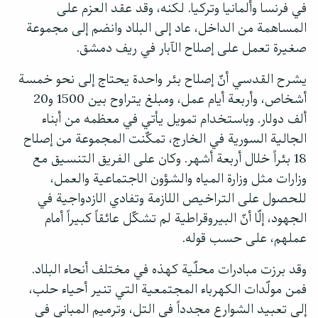
في فرنسا وألمانيا وتركيا. لكنه، وقد عقد العزم على
المساهمة من الداخل، عاد إلى البلاد وانضم إلى مجموعة
صغيرة تعمل على إصلاح الآبار في ريف دمشق.
يشرح القدسي أنّ إصلاح بئر واحدة يحتاج إلى نحو خمسة
أشخاص، وأربعة أيام عمل، ومبلغ يتراوح بين 1500 و20
ألف دولار. وباستخدام تمويل يأتي في معظمه من أبناء
الجالية السورية في الخارج، تمكّنت المجموعة من إصلاح
18 بئراً خلال أربعة أشهر. وكان على الفريق التنسيق مع
وزارات مثل وزارة المياه والشؤون الاجتماعية والعمل،
للحصول على التراخيص اللازمة وتفادي الازدواجية في
الجهود، إلّا أنّ البيروقراطية لم تشكّل عائقاً كبيراً أمام
عملهم، على حسب قوله.
وقد برزت مبادرات محلّية كهذه في مختلف أنحاء البلاد.
فمن مولّدات الكهرباء المجتمعية التي تنير أحياء حلب،
إلى تعبيد الشوارع مجدداً في التل، وترميم المباني في