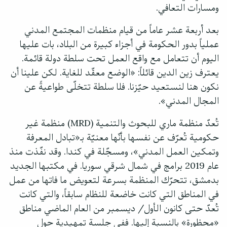
ومسارات التعافي.
بعد أربعة عشر عاماً من قيام منظمات المجتمع المدني
عملياً بدور الحكومة في أجزاء كبيرة من البلاد، بات عليها
اليوم أن تتعامل مع واقع العمل تحت سلطة دولة قائمة.
يعترف زين الدين قائلاً: «الوضع معقّد للغاية. لكن علينا أن
نكون هنا لنستعيد حيّزنا. فلا سلطة تتخلّى طواعيةً عن
المجال المدني».
تُعدّ منظمة ماري للبحوث والتنمية (MRD) منظمة غير
حكومية تُعرّف عن نفسها بأنّها معنيّة بـ«تبادل المعرفة
وتمكين العمل المدني»، ومسجّلة في كندا. وقد نفّذت منذ
عام 2019 برامج في شمال شرقي سوريا. في مكتبها الجديد
بدمشق، تتحرّك المنظمة بسرعة لتعويض ما فاتها من عمل
في المناطق التي كانت خاضعة للنظام سابقاً، والتي كانت
تُعدّ حتى كانون الأول/ ديسمبر من العام الماضي مناطق
«محظورة» بالنسبة إليها. ففي جلسة تمهيدية حول