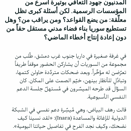
المدنيون جهود التعافي بوتيرة أسرع من
المؤسسات الرسمية. لكن أسئلة كبرى تظل
معلّقة: من يضع القواعد؟ ومن يراقب من؟ وهل
تستطيع سوريا بناء فضاء مدني مستقل حقاً من
دون إعادة إنتاج أخطاء الماضي؟
في غرفة صغيرة في داريا جنوب غرب دمشق، طُلب من
مجموعة من السوريات أن يشاركن الحضور موقفاً طريفاً
تعرّضن له مؤخّراً. وبعد ضحكات متردّدة حاولن كتمها،
وتبادُلٍ للأنظار بينهن، خيّم الصمت على المكان. كان
السؤال قد طرحه الميسّرون في مُستهلّ جلسة الدعم
النفسي الأسبوعية.
قالت رهف البياض، وهي مُيسِّرة دعم نفسي في الشبكة
الدولية للإغاثة والمساعدة (Inara): «لقد نسينا كيف
نضحك، وكيف نجد الفرح في تفاصيل حياتنا اليومية».