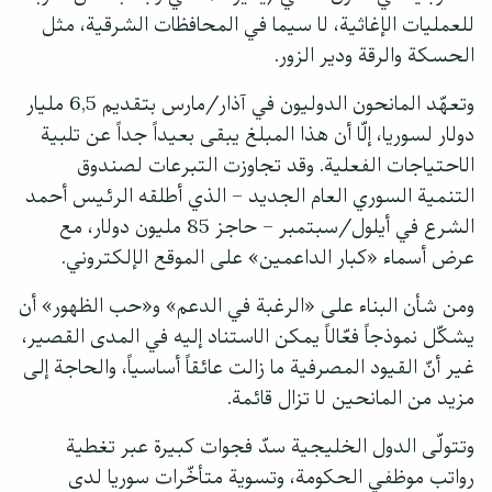
للعمليات الإغاثية، لا سيما في المحافظات الشرقية، مثل
الحسكة والرقة ودير الزور.
وتعهّد المانحون الدوليون في آذار/مارس بتقديم 6,5 مليار
دولار لسوريا، إلّا أن هذا المبلغ يبقى بعيداً جداً عن تلبية
الاحتياجات الفعلية. وقد تجاوزت التبرعات لصندوق
التنمية السوري العام الجديد – الذي أطلقه الرئيس أحمد
الشرع في أيلول/سبتمبر – حاجز 85 مليون دولار، مع
عرض أسماء «كبار الداعمين» على الموقع الإلكتروني.
ومن شأن البناء على «الرغبة في الدعم» و«حب الظهور» أن
يشكّل نموذجاً فعّالاً يمكن الاستناد إليه في المدى القصير،
غير أنّ القيود المصرفية ما زالت عائقاً أساسياً، والحاجة إلى
مزيد من المانحين لا تزال قائمة.
وتتولّى الدول الخليجية سدّ فجوات كبيرة عبر تغطية
رواتب موظفي الحكومة، وتسوية متأخّرات سوريا لدى